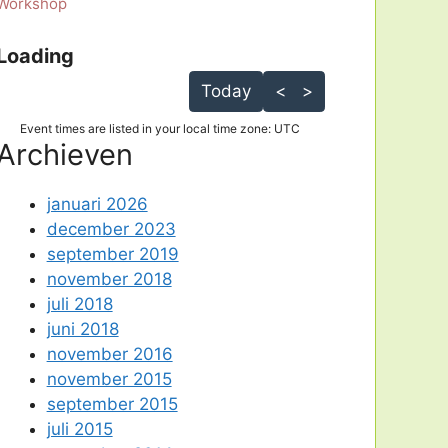
Workshop
Loading - current view is dayGridMonth
Loading
Skip Calendar
Today
<
>
Event times are listed in your local time zone:
UTC
Archieven
januari 2026
december 2023
september 2019
november 2018
juli 2018
juni 2018
november 2016
november 2015
september 2015
juli 2015